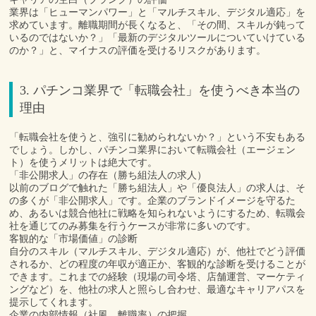
業界は「ヒューマンパワー」と「マルチスキル、デジタル適応」を
求めています。離職期間が長くなると、「その間、スキルが鈍って
いるのではないか？」「最新のデジタルツールについていけている
のか？」と、マイナスの評価を受けるリスクがあります。
3. パチンコ業界で「転職会社」を使うべき本当の
理由
「転職会社を使うと、強引に勧められないか？」という不安もある
でしょう。しかし、パチンコ業界において転職会社（エージェン
ト）を使うメリットは絶大です。
「非公開求人」の存在（勝ち組法人の求人）
以前のブログで触れた「勝ち組法人」や「優良法人」の求人は、そ
の多くが「非公開求人」です。企業のブランドイメージを守るた
め、あるいは競合他社に戦略を知られないようにするため、転職会
社を通じてのみ募集を行うケースが非常に多いのです。
客観的な「市場価値」の診断
自分のスキル（マルチスキル、デジタル適応）が、他社でどう評価
されるか、どの程度の年収が適正か、客観的な診断を受けることが
できます。これまでの経験（現場の司令塔、店舗運営、マーケティ
ングなど）を、他社の求人と照らし合わせ、最適なキャリアパスを
提示してくれます。
企業の内部情報（社風、離職率）の把握