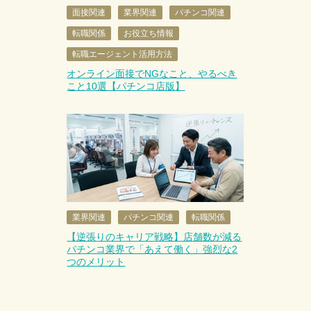
面接関連
業界関連
パチンコ関連
転職関係
お役立ち情報
転職エージェント活用方法
オンライン面接でNGなこと、やるべき
こと10選【パチンコ店版】
業界関連
パチンコ関連
転職関係
【逆張りのキャリア戦略】店舗数が減る
パチンコ業界で「あえて働く」強烈な2
つのメリット