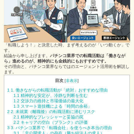
「転職しよう！」と決意した時、まず考えるのが「いつ動くか」で
す。
結論から申し上げます。
パチンコ業界での転職活動は「働きなが
ら」進めるのが、精神的にも金銭的にもおすすめです。
その理由と、パチンコ業界ならではのエージェント活用術を解説し
ます。
目次
[
非表示
]
1
1. 働きながらの転職活動が「絶対」おすすめな理由
1.1
精神的な安定が、冷静な判断を生む
1.2
交渉力の維持と市場価値の最大化
1.3
スマート遊技機による「時間の余裕」
2
2. 未就業（離職後）の転職活動に潜むリスク
2.1
精神的なプレッシャーと妥協の罠
2.2
キャリアの空白（ブランク）の評価
3
3. パチンコ業界で「転職会社」を使うべき本当の理由
3.1
「非公開求人」の存在（勝ち組法人の求人）