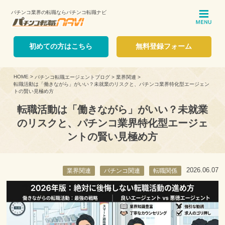
パチンコ業界の転職ならパチンコ転職ナビ
ME
初めての方はこちら
無料登録フォーム
HOME
>
パチンコ転職エージェントブログ
>
業界関連
>
転職活動は「働きながら」がいい？未就業のリスクと、パチンコ業界特化型エージェン
トの賢い見極め方
転職活動は「働きながら」がいい？未就業
のリスクと、パチンコ業界特化型エージェ
ントの賢い見極め方
2026.06.07
業界関連
パチンコ関連
転職関係