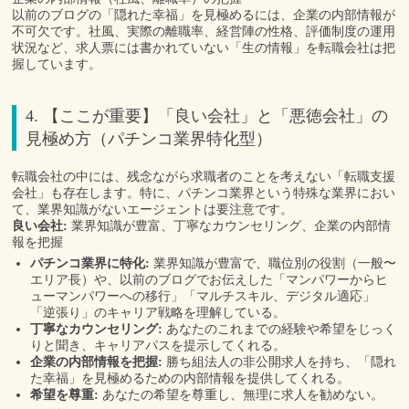
以前のブログの「隠れた幸福」を見極めるには、企業の内部情報が
不可欠です。社風、実際の離職率、経営陣の性格、評価制度の運用
状況など、求人票には書かれていない「生の情報」を転職会社は把
握しています。
4. 【ここが重要】「良い会社」と「悪徳会社」の
見極め方（パチンコ業界特化型）
転職会社の中には、残念ながら求職者のことを考えない「転職支援
会社」も存在します。特に、パチンコ業界という特殊な業界におい
て、業界知識がないエージェントは要注意です。
良い会社:
業界知識が豊富、丁寧なカウンセリング、企業の内部情
報を把握
パチンコ業界に特化:
業界知識が豊富で、職位別の役割（一般〜
エリア長）や、以前のブログでお伝えした「マンパワーからヒ
ューマンパワーへの移行」「マルチスキル、デジタル適応」
「逆張り」のキャリア戦略を理解している。
丁寧なカウンセリング:
あなたのこれまでの経験や希望をじっく
りと聞き、キャリアパスを提示してくれる。
企業の内部情報を把握:
勝ち組法人の非公開求人を持ち、「隠れ
た幸福」を見極めるための内部情報を提供してくれる。
希望を尊重:
あなたの希望を尊重し、無理に求人を勧めない。