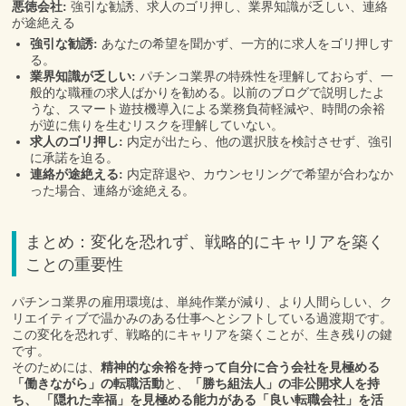
悪徳会社:
強引な勧誘、求人のゴリ押し、業界知識が乏しい、連絡
が途絶える
強引な勧誘:
あなたの希望を聞かず、一方的に求人をゴリ押しす
る。
業界知識が乏しい:
パチンコ業界の特殊性を理解しておらず、一
般的な職種の求人ばかりを勧める。以前のブログで説明したよ
うな、スマート遊技機導入による業務負荷軽減や、時間の余裕
が逆に焦りを生むリスクを理解していない。
求人のゴリ押し:
内定が出たら、他の選択肢を検討させず、強引
に承諾を迫る。
連絡が途絶える:
内定辞退や、カウンセリングで希望が合わなか
った場合、連絡が途絶える。
まとめ：変化を恐れず、戦略的にキャリアを築く
ことの重要性
パチンコ業界の雇用環境は、単純作業が減り、より人間らしい、ク
リエイティブで温かみのある仕事へとシフトしている過渡期です。
この変化を恐れず、戦略的にキャリアを築くことが、生き残りの鍵
です。
そのためには、
精神的な余裕を持って自分に合う会社を見極める
「働きながら」の転職活動
と、
「勝ち組法人」の非公開求人を持
ち、 「隠れた幸福」を見極める能力がある「良い転職会社」を活