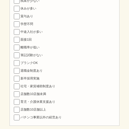
残業が少ない
休みが多い
賞与あり
学歴不問
中途入社が多い
面接1回
離職率が低い
筆記試験がない
ブランクOK
退職金制度あり
新卒採用実施
社宅・家賃補助制度あり
店舗数10店舗未満
育児・介護休業支援あり
店舗数10店舗以上
パチンコ事業以外の経営あり