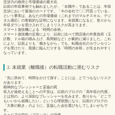
交渉力の維持と市場価値の最大化
以前の年収事例でも触れましたが、「在職中」であることは、年収
交渉において最強のカードです。「今の会社で〇〇円貰っている」
という事実は、あなたの市場価値（これまでのマルチスキル、デジ
タル適応）の客観的な証明になります。未就業になると、焦りから
年収ダウンを受け入れてしまうリスクが高まります。
スマート遊技機による「時間の余裕」
スマート遊技機の定着により、以前に比べて閉店後の作業負荷（玉
計数、ドル箱の積み上げ、島閉鎖など）が劇的に減りました。これ
により、以前よりも「働きながら」でも、転職会社のカウンセリン
グを受けたり、面接に臨んだりする「時間の余裕」が生まれやすく
なっています。
2. 未就業（離職後）の転職活動に潜むリスク
「先に辞めて、時間をかけて探す」ことには、とてつもないリスク
があります。
精神的なプレッシャーと妥協の罠
収入が途絶えることへの不安は、以前のブログの「高年収の代償」
とは別の、より深刻なプレッシャーを生みます。焦りから「どこで
もいいから就職したい」という心理状態になり、以前のブログの
「大衆の動き」のように、妥協した会社選びをしてしまいがちで
す。
キャリアの空白（ブランク）の評価