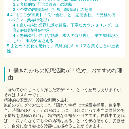
3.2
客観的な「市場価値」の診断
3.3
企業の内部情報（社風、離職率）の把握
4
4. 【ここが重要】「良い会社」と「悪徳会社」の見極め方
（パチンコ業界特化型）
4.1
良い会社: 業界知識が豊富、丁寧なカウンセリング、企
業の内部情報を把握
4.2
悪徳会社: 強引な勧誘、求人のゴリ押し、業界知識が乏
しい、連絡が途絶える
5
まとめ：変化を恐れず、戦略的にキャリアを築くことの重要
性
1. 働きながらの転職活動が「絶対」おすすめな理
由
「辞めてからじっくり探した方がいい」という意見もありますが、
それはリスキーです。
精神的な安定が、冷静な判断を生む
以前のブログでお伝えした「隠れた幸福（地域限定採用、住宅手
当、時間のゆとり）」の例のように、自分にとって本当に価値のあ
る環境を見極めるには、精神的な余裕が不可欠です。在職中であれ
ば、「決まらなくても今の給料はある」という安心感から、妥協せ
ず、自分に合う会社を冷静に見極めることができます。