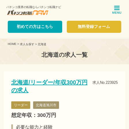
パチンコ業界の転職ならパチンコ転職ナビ
ME
初めての方はこちら
無料登録フォーム
HOME
>
求人を探す
>
北海道
北海道の求人一覧
北海道/リーダー/年収300万円
求人No.223925
の求人
リーダー
北海道旭川市
想定年収：300万円
必要な能力と経験