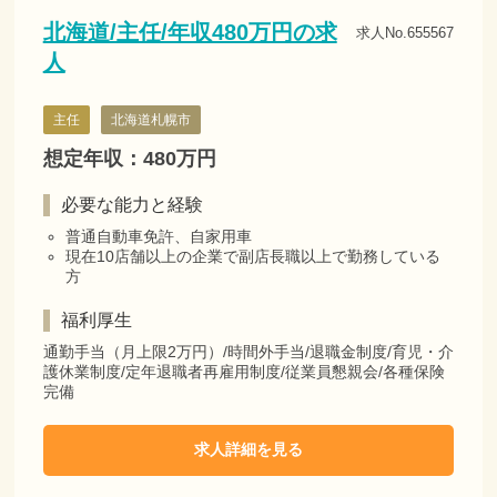
北海道/主任/年収480万円の求
求人No.655567
人
主任
北海道札幌市
想定年収：480万円
必要な能力と経験
普通自動車免許、自家用車
現在10店舗以上の企業で副店長職以上で勤務している
方
福利厚生
通勤手当（月上限2万円）/時間外手当/退職金制度/育児・介
護休業制度/定年退職者再雇用制度/従業員懇親会/各種保険
完備
求人詳細を見る