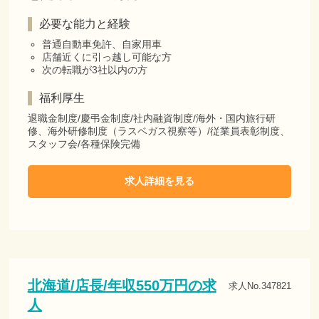
必要な能力と経験
普通自動車免許、自家用車
店舗近くに引っ越し可能な方
次の転職が3社以内の方
福利厚生
退職金制度/慶弔金制度/社内融資制度/海外・国内旅行研
修、海外研修制度（ラスベガス視察等）/従業員表彰制度、
スタッフ会/各種保険完備
求人詳細を見る
北海道/店長/年収550万円の求
求人No.347821
人