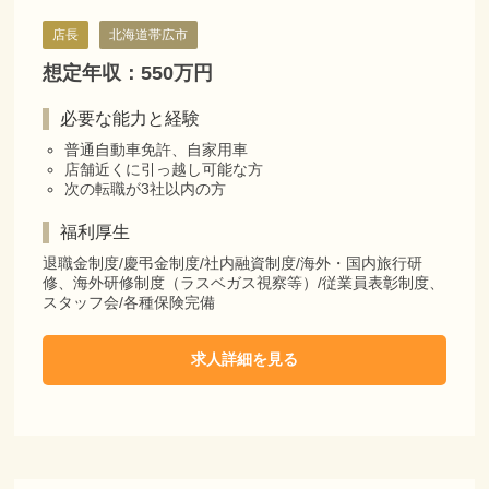
店長
北海道帯広市
想定年収：550万円
必要な能力と経験
普通自動車免許、自家用車
店舗近くに引っ越し可能な方
次の転職が3社以内の方
福利厚生
退職金制度/慶弔金制度/社内融資制度/海外・国内旅行研
修、海外研修制度（ラスベガス視察等）/従業員表彰制度、
スタッフ会/各種保険完備
求人詳細を見る