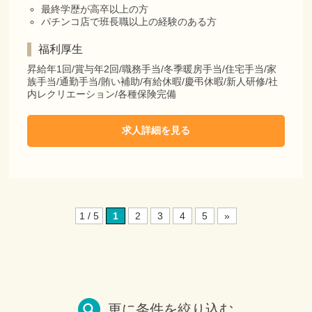
最終学歴が高卒以上の方
パチンコ店で班長職以上の経験のある方
福利厚生
昇給年1回/賞与年2回/職務手当/冬季暖房手当/住宅手当/家
族手当/通勤手当/賄い補助/有給休暇/慶弔休暇/新人研修/社
内レクリエーション/各種保険完備
求人詳細を見る
1 / 5
1
2
3
4
5
»
更に条件を絞り込む