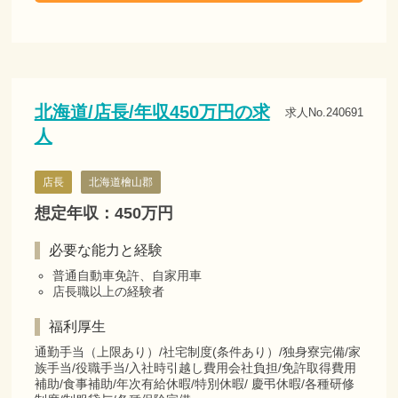
北海道/店長/年収450万円の求
求人No.240691
人
店長
北海道檜山郡
想定年収：450万円
必要な能力と経験
普通自動車免許、自家用車
店長職以上の経験者
福利厚生
通勤手当（上限あり）/社宅制度(条件あり）/独身寮完備/家
族手当/役職手当/入社時引越し費用会社負担/免許取得費用
補助/食事補助/年次有給休暇/特別休暇/ 慶弔休暇/各種研修