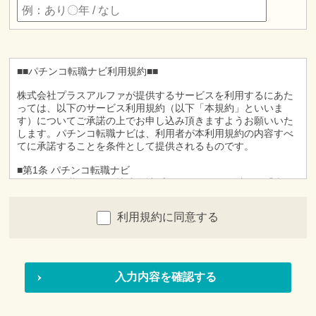
■■パチンコ転職ナビ利用規約■■
株式会社プラスアルファが提供するサービスを利用するにあた
っては、以下のサービス利用規約（以下「本規約」といいま
す）についてご承諾の上でお申し込み頂きますようお願いいた
します。パチンコ転職ナビは、利用者が本利用規約の内容すべ
てに承諾することを条件として提供されるものです。
■第1条 パチンコ転職ナビ
パチンコ転職ナビとは株式会社プラスアルファ（以下、「当
社」）が提供するインターネット上の就職情報提供サービス
（以下、「本サービス」）です。
利用規約に同意する
■第２条 利用者
1.「利用者」とは、本サービスに対して、利用を申し込んで頂
き、かつ当社が本サービスの利用を承認している方をいいま
す。
2.利用者は、本サービスの利用申し込みを行った時点におい
て、本規約の定めに従い本サービスを利用することについて、
完全に承諾しているものとみなされます。
■第３条 申し込み方法