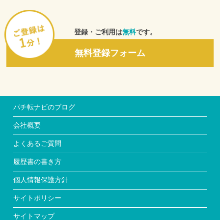
の利用状況について、ウェブサイト上、編集、発行、もしくは
発売する新聞、広告、雑誌その他の媒体等に転載することにつ
いて、あらかじめ同意しているものとします。
３．利用者は、当社が、個人情報以外の情報および本サービス
登録・ご利用は
無料
です。
の利用状況について、当社と取引を行う協力企業、媒体、マス
コミ等が編集、発行、もしくは発売するものに転載することに
無料登録フォーム
ついて、あらかじめ同意しているものとします。
４．本条2項および3項の場合、転載された掲載物の著作権は、
無償かつ当然に当社に帰属するものとします。ただし当社は、
転載された掲載物について、利用者個人を特定し得る情報の非
公開に努めるものとします。
５．前各項に掲げる内容から発生する一切の損害について、当
パチ転ナビのブログ
社は何らの責任も負わないものとします。
■第７条 利用者情報の正確性
会社概要
利用者が当社に対して利用申し込み時などで提供した情報が正
確でなかったこと、および、その内容の不備・齟齬などに起因
よくあるご質問
して求人企業、その他の第三者から何らかの異議、請求もしく
は要求などがなされた場合には、自己の費用負担と責任で対処
履歴書の書き方
するものとします。また、当社に一切の迷惑をかけないことを
保証するものとします。
個人情報保護方針
■第8条 労働条件
当社は、利用者が求人企業に入社した場合の仕事内容や処遇な
サイトポリシー
ど労働条件の概略について確認を行いますが、利用者は、利用
者の責任において、求人企業に労働条件を直接確認した後に雇
サイトマップ
用契約を結ぶものとし、当社が確認しかつ利用者に通知した労