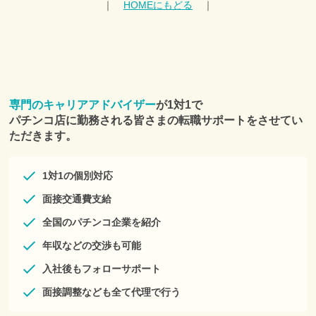
｜
HOMEにもどる
｜
本サービスを利用希望する個人は、登録フォームより、個人情
報を登録、送信することをもって申し込みをしたものとみなし
ます。
■第４条 本サービスの変更等
1.本サービスは、利用者への事前の通知なくして、本サービス
の変更または一時的な中断を行うことがあり、利用者はこれを
承諾します。
2.本サービスは一定の予告期間をもって利用者に通知の上、サ
専門のキャリアアドバイザー
が1対1で
ービス全体の提供を長期的に中断もしくは終了することがで
パチンコ店に勤務される皆さまの転職サポートをさせてい
き、利用者はこれを承諾します。
■第５条 個人情報
ただきます。
当社は、別途定める「株式会社プラスアルファ 個人情報保護方
針」に従い、利用者の個人情報を適切に収集・利用・提供・管
理します。
1対1の個別対応
■第６条 サービスの提供
１．当社は、以下のサービスの中から利用者にとって適切なサ
面接交通費支給
ービスを当社の判断で提供するものとします。
(1)Eメールやダイレクトメール、および郵送、SMS、電話等に
全国のパチンコ企業を紹介
よる転職相談の実施
年収などの交渉も可能
(2)キャリアアドバイザーによる転職活動に関するサポート
(3)求人票を補足する企業情報や募集職種に関する情報の提供
入社後もフォローサポート
(4)応募意思の確認のとれた求人に対する応募手続きの代行
(5)メールマガジンなどの媒体によるキャンペーンの提供
面接調整なども全て代理で行う
(6)その他利用者の転職に有益と当社が判断する一切のサービス
２．利用者は、当社が、個人情報以外の情報および本サービス