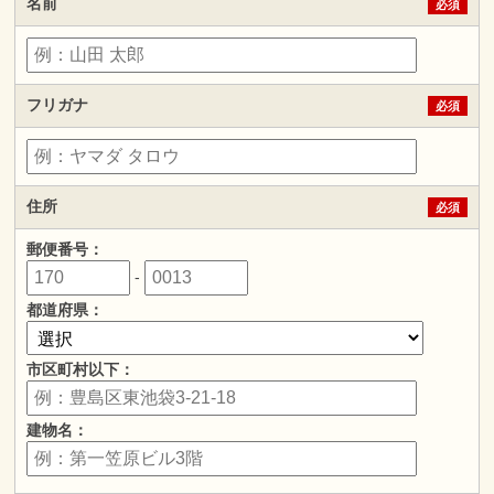
名前
必須
フリガナ
必須
住所
必須
郵便番号：
-
都道府県：
市区町村以下：
建物名：