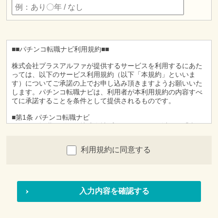
■■パチンコ転職ナビ利用規約■■
株式会社プラスアルファが提供するサービスを利用するにあた
っては、以下のサービス利用規約（以下「本規約」といいま
す）についてご承諾の上でお申し込み頂きますようお願いいた
します。パチンコ転職ナビは、利用者が本利用規約の内容すべ
てに承諾することを条件として提供されるものです。
■第1条 パチンコ転職ナビ
パチンコ転職ナビとは株式会社プラスアルファ（以下、「当
社」）が提供するインターネット上の就職情報提供サービス
（以下、「本サービス」）です。
利用規約に同意する
■第２条 利用者
1.「利用者」とは、本サービスに対して、利用を申し込んで頂
き、かつ当社が本サービスの利用を承認している方をいいま
す。
2.利用者は、本サービスの利用申し込みを行った時点におい
て、本規約の定めに従い本サービスを利用することについて、
完全に承諾しているものとみなされます。
■第３条 申し込み方法