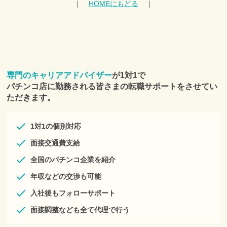
｜
HOMEにもどる
｜
本サービスを利用希望する個人は、登録フォームより、個人情
報を登録、送信することをもって申し込みをしたものとみなし
ます。
■第４条 本サービスの変更等
1.本サービスは、利用者への事前の通知なくして、本サービス
の変更または一時的な中断を行うことがあり、利用者はこれを
承諾します。
2.本サービスは一定の予告期間をもって利用者に通知の上、サ
専門のキャリアアドバイザー
が1対1で
ービス全体の提供を長期的に中断もしくは終了することがで
パチンコ店に勤務される皆さまの転職サポートをさせてい
き、利用者はこれを承諾します。
■第５条 個人情報
ただきます。
当社は、別途定める「株式会社プラスアルファ 個人情報保護方
針」に従い、利用者の個人情報を適切に収集・利用・提供・管
理します。
1対1の個別対応
■第６条 サービスの提供
１．当社は、以下のサービスの中から利用者にとって適切なサ
面接交通費支給
ービスを当社の判断で提供するものとします。
(1)Eメールやダイレクトメール、および郵送、SMS、電話等に
全国のパチンコ企業を紹介
よる転職相談の実施
年収などの交渉も可能
(2)キャリアアドバイザーによる転職活動に関するサポート
(3)求人票を補足する企業情報や募集職種に関する情報の提供
入社後もフォローサポート
(4)応募意思の確認のとれた求人に対する応募手続きの代行
(5)メールマガジンなどの媒体によるキャンペーンの提供
面接調整なども全て代理で行う
(6)その他利用者の転職に有益と当社が判断する一切のサービス
２．利用者は、当社が、個人情報以外の情報および本サービス