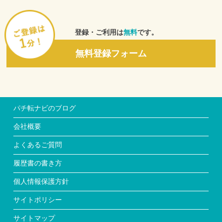
の利用状況について、ウェブサイト上、編集、発行、もしくは
発売する新聞、広告、雑誌その他の媒体等に転載することにつ
いて、あらかじめ同意しているものとします。
３．利用者は、当社が、個人情報以外の情報および本サービス
登録・ご利用は
無料
です。
の利用状況について、当社と取引を行う協力企業、媒体、マス
コミ等が編集、発行、もしくは発売するものに転載することに
無料登録フォーム
ついて、あらかじめ同意しているものとします。
４．本条2項および3項の場合、転載された掲載物の著作権は、
無償かつ当然に当社に帰属するものとします。ただし当社は、
転載された掲載物について、利用者個人を特定し得る情報の非
公開に努めるものとします。
５．前各項に掲げる内容から発生する一切の損害について、当
パチ転ナビのブログ
社は何らの責任も負わないものとします。
■第７条 利用者情報の正確性
会社概要
利用者が当社に対して利用申し込み時などで提供した情報が正
確でなかったこと、および、その内容の不備・齟齬などに起因
よくあるご質問
して求人企業、その他の第三者から何らかの異議、請求もしく
は要求などがなされた場合には、自己の費用負担と責任で対処
履歴書の書き方
するものとします。また、当社に一切の迷惑をかけないことを
保証するものとします。
個人情報保護方針
■第8条 労働条件
当社は、利用者が求人企業に入社した場合の仕事内容や処遇な
サイトポリシー
ど労働条件の概略について確認を行いますが、利用者は、利用
者の責任において、求人企業に労働条件を直接確認した後に雇
サイトマップ
用契約を結ぶものとし、当社が確認しかつ利用者に通知した労