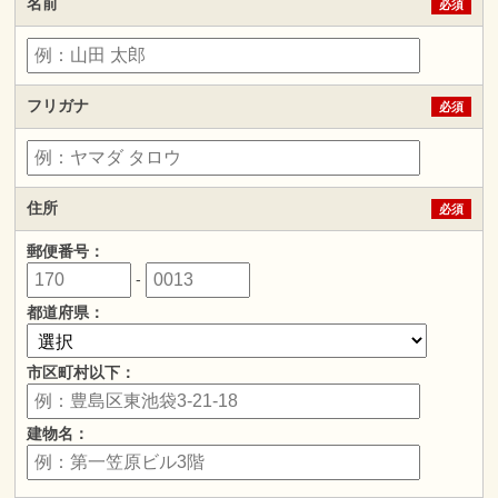
名前
必須
フリガナ
必須
住所
必須
郵便番号：
-
都道府県：
市区町村以下：
建物名：