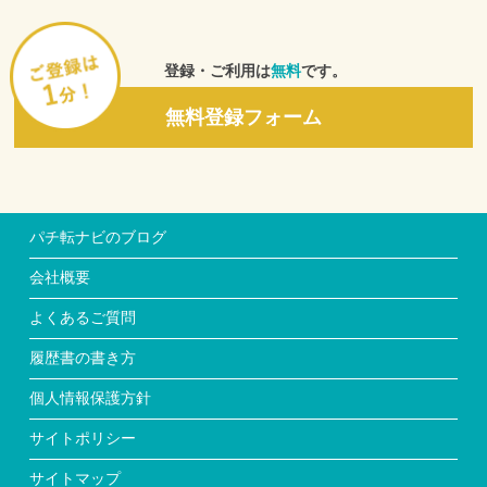
の利用状況について、ウェブサイト上、編集、発行、もしくは
発売する新聞、広告、雑誌その他の媒体等に転載することにつ
いて、あらかじめ同意しているものとします。
３．利用者は、当社が、個人情報以外の情報および本サービス
登録・ご利用は
無料
です。
の利用状況について、当社と取引を行う協力企業、媒体、マス
コミ等が編集、発行、もしくは発売するものに転載することに
無料登録フォーム
ついて、あらかじめ同意しているものとします。
４．本条2項および3項の場合、転載された掲載物の著作権は、
無償かつ当然に当社に帰属するものとします。ただし当社は、
転載された掲載物について、利用者個人を特定し得る情報の非
公開に努めるものとします。
５．前各項に掲げる内容から発生する一切の損害について、当
パチ転ナビのブログ
社は何らの責任も負わないものとします。
■第７条 利用者情報の正確性
会社概要
利用者が当社に対して利用申し込み時などで提供した情報が正
確でなかったこと、および、その内容の不備・齟齬などに起因
よくあるご質問
して求人企業、その他の第三者から何らかの異議、請求もしく
は要求などがなされた場合には、自己の費用負担と責任で対処
履歴書の書き方
するものとします。また、当社に一切の迷惑をかけないことを
保証するものとします。
個人情報保護方針
■第8条 労働条件
当社は、利用者が求人企業に入社した場合の仕事内容や処遇な
サイトポリシー
ど労働条件の概略について確認を行いますが、利用者は、利用
者の責任において、求人企業に労働条件を直接確認した後に雇
サイトマップ
用契約を結ぶものとし、当社が確認しかつ利用者に通知した労