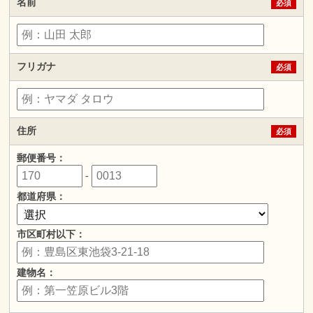
名前
必須
フリガナ
必須
住所
必須
郵便番号：
-
都道府県：
市区町村以下：
建物名：