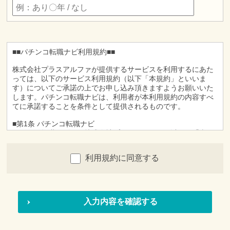
■■パチンコ転職ナビ利用規約■■
株式会社プラスアルファが提供するサービスを利用するにあた
っては、以下のサービス利用規約（以下「本規約」といいま
す）についてご承諾の上でお申し込み頂きますようお願いいた
します。パチンコ転職ナビは、利用者が本利用規約の内容すべ
てに承諾することを条件として提供されるものです。
■第1条 パチンコ転職ナビ
パチンコ転職ナビとは株式会社プラスアルファ（以下、「当
社」）が提供するインターネット上の就職情報提供サービス
（以下、「本サービス」）です。
利用規約に同意する
■第２条 利用者
1.「利用者」とは、本サービスに対して、利用を申し込んで頂
き、かつ当社が本サービスの利用を承認している方をいいま
す。
2.利用者は、本サービスの利用申し込みを行った時点におい
て、本規約の定めに従い本サービスを利用することについて、
完全に承諾しているものとみなされます。
■第３条 申し込み方法