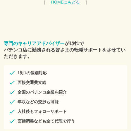
｜
HOMEにもどる
｜
本サービスを利用希望する個人は、登録フォームより、個人情
報を登録、送信することをもって申し込みをしたものとみなし
ます。
■第４条 本サービスの変更等
1.本サービスは、利用者への事前の通知なくして、本サービス
の変更または一時的な中断を行うことがあり、利用者はこれを
承諾します。
2.本サービスは一定の予告期間をもって利用者に通知の上、サ
専門のキャリアアドバイザー
が1対1で
ービス全体の提供を長期的に中断もしくは終了することがで
パチンコ店に勤務される皆さまの転職サポートをさせてい
き、利用者はこれを承諾します。
■第５条 個人情報
ただきます。
当社は、別途定める「株式会社プラスアルファ 個人情報保護方
針」に従い、利用者の個人情報を適切に収集・利用・提供・管
理します。
1対1の個別対応
■第６条 サービスの提供
１．当社は、以下のサービスの中から利用者にとって適切なサ
面接交通費支給
ービスを当社の判断で提供するものとします。
(1)Eメールやダイレクトメール、および郵送、SMS、電話等に
全国のパチンコ企業を紹介
よる転職相談の実施
年収などの交渉も可能
(2)キャリアアドバイザーによる転職活動に関するサポート
(3)求人票を補足する企業情報や募集職種に関する情報の提供
入社後もフォローサポート
(4)応募意思の確認のとれた求人に対する応募手続きの代行
(5)メールマガジンなどの媒体によるキャンペーンの提供
面接調整なども全て代理で行う
(6)その他利用者の転職に有益と当社が判断する一切のサービス
２．利用者は、当社が、個人情報以外の情報および本サービス