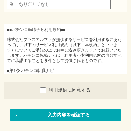
■■パチンコ転職ナビ利用規約■■
株式会社プラスアルファが提供するサービスを利用するにあた
っては、以下のサービス利用規約（以下「本規約」といいま
す）についてご承諾の上でお申し込み頂きますようお願いいた
します。パチンコ転職ナビは、利用者が本利用規約の内容すべ
てに承諾することを条件として提供されるものです。
■第1条 パチンコ転職ナビ
パチンコ転職ナビとは株式会社プラスアルファ（以下、「当
社」）が提供するインターネット上の就職情報提供サービス
（以下、「本サービス」）です。
利用規約に同意する
■第２条 利用者
1.「利用者」とは、本サービスに対して、利用を申し込んで頂
き、かつ当社が本サービスの利用を承認している方をいいま
す。
2.利用者は、本サービスの利用申し込みを行った時点におい
て、本規約の定めに従い本サービスを利用することについて、
完全に承諾しているものとみなされます。
■第３条 申し込み方法