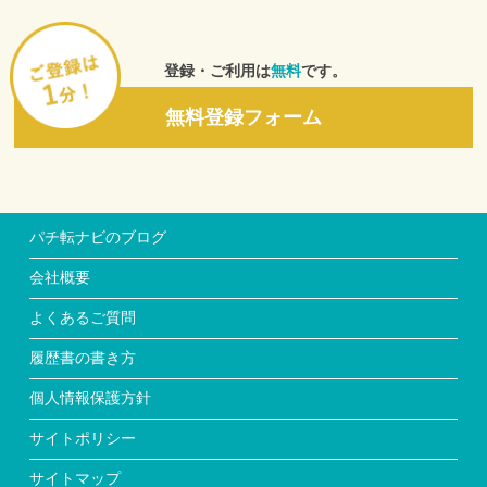
の利用状況について、ウェブサイト上、編集、発行、もしくは
発売する新聞、広告、雑誌その他の媒体等に転載することにつ
いて、あらかじめ同意しているものとします。
３．利用者は、当社が、個人情報以外の情報および本サービス
登録・ご利用は
無料
です。
の利用状況について、当社と取引を行う協力企業、媒体、マス
コミ等が編集、発行、もしくは発売するものに転載することに
無料登録フォーム
ついて、あらかじめ同意しているものとします。
４．本条2項および3項の場合、転載された掲載物の著作権は、
無償かつ当然に当社に帰属するものとします。ただし当社は、
転載された掲載物について、利用者個人を特定し得る情報の非
公開に努めるものとします。
５．前各項に掲げる内容から発生する一切の損害について、当
パチ転ナビのブログ
社は何らの責任も負わないものとします。
■第７条 利用者情報の正確性
会社概要
利用者が当社に対して利用申し込み時などで提供した情報が正
確でなかったこと、および、その内容の不備・齟齬などに起因
よくあるご質問
して求人企業、その他の第三者から何らかの異議、請求もしく
は要求などがなされた場合には、自己の費用負担と責任で対処
履歴書の書き方
するものとします。また、当社に一切の迷惑をかけないことを
保証するものとします。
個人情報保護方針
■第8条 労働条件
当社は、利用者が求人企業に入社した場合の仕事内容や処遇な
サイトポリシー
ど労働条件の概略について確認を行いますが、利用者は、利用
者の責任において、求人企業に労働条件を直接確認した後に雇
サイトマップ
用契約を結ぶものとし、当社が確認しかつ利用者に通知した労