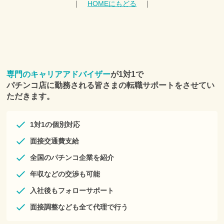
｜
HOMEにもどる
｜
本サービスを利用希望する個人は、登録フォームより、個人情
報を登録、送信することをもって申し込みをしたものとみなし
ます。
■第４条 本サービスの変更等
1.本サービスは、利用者への事前の通知なくして、本サービス
の変更または一時的な中断を行うことがあり、利用者はこれを
承諾します。
2.本サービスは一定の予告期間をもって利用者に通知の上、サ
専門のキャリアアドバイザー
が1対1で
ービス全体の提供を長期的に中断もしくは終了することがで
パチンコ店に勤務される皆さまの転職サポートをさせてい
き、利用者はこれを承諾します。
■第５条 個人情報
ただきます。
当社は、別途定める「株式会社プラスアルファ 個人情報保護方
針」に従い、利用者の個人情報を適切に収集・利用・提供・管
理します。
1対1の個別対応
■第６条 サービスの提供
１．当社は、以下のサービスの中から利用者にとって適切なサ
面接交通費支給
ービスを当社の判断で提供するものとします。
(1)Eメールやダイレクトメール、および郵送、SMS、電話等に
全国のパチンコ企業を紹介
よる転職相談の実施
年収などの交渉も可能
(2)キャリアアドバイザーによる転職活動に関するサポート
(3)求人票を補足する企業情報や募集職種に関する情報の提供
入社後もフォローサポート
(4)応募意思の確認のとれた求人に対する応募手続きの代行
(5)メールマガジンなどの媒体によるキャンペーンの提供
面接調整なども全て代理で行う
(6)その他利用者の転職に有益と当社が判断する一切のサービス
２．利用者は、当社が、個人情報以外の情報および本サービス