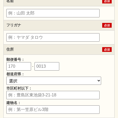
名前
必須
フリガナ
必須
住所
必須
郵便番号：
-
都道府県：
市区町村以下：
建物名：