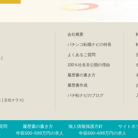
会社概要
パチンコ転職ナビの特長
よくあるご質問
県
|
100％社名非公開の理由
履歴書の書き方
履歴書作成
パチ転ナビのブログ
ス
|
主任クラス
|
質問
履歴書の書き方
個人情報保護方針
サイトポ
人
年収500~599万円の求人
年収600~699万円の求人