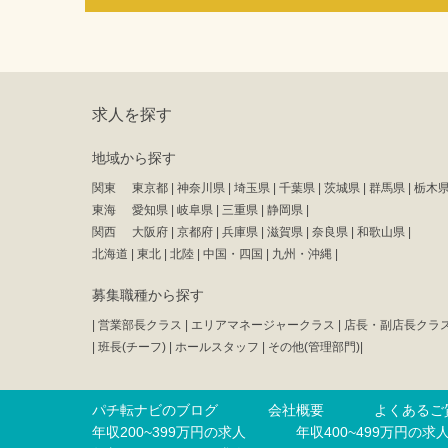
求人を探す
地域から探す
関東
東京都
|
神奈川県
|
埼玉県
|
千葉県
|
茨城県
|
群馬県
|
栃木
東海
愛知県
|
岐阜県
|
三重県
|
静岡県
|
関西
大阪府
|
京都府
|
兵庫県
|
滋賀県
|
奈良県
|
和歌山県
|
北海道
|
東北
|
北陸
|
中国・四国
|
九州・沖縄
|
募集職種から探す
|
営業部長クラス
|
エリアマネージャークラス
|
店長・副店長クラ
|
班長(チーフ)
|
ホールスタッフ
|
その他(管理部門)
|
パチ転ナビのブログ
会社概要
よくあるご
年収200~399万円の求人
年収400~499万円の求