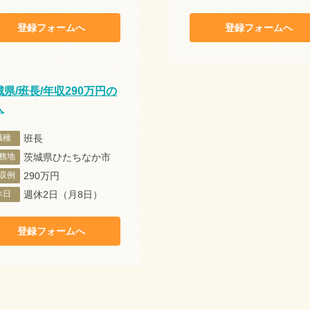
登録フォームへ
登録フォームへ
県/班長/年収290万円の
人
職種
班長
務地
茨城県ひたちなか市
収例
290万円
休日
週休2日（月8日）
登録フォームへ