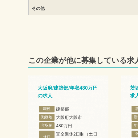
その他
この企業が他に募集している求
大阪府/建築部/年収480万円
茨城
の求人
求
職種
建築部
勤務地
大阪府大阪市
勤
年収例
480万円
年
完全週休2日制（土日
休日