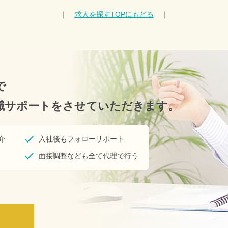
｜
求人を探す
TOPにもどる
｜
で
職サポートをさせていただきます。
介
入社後もフォローサポート
面接調整なども全て代理で行う