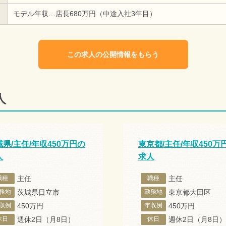
モデル年収…店長680万円（中途入社3年目）
この求人の公開情報をもらう
人
県/主任/年収450万円の
東京都/主任/年収450万
人
求人
職種
主任
職種
主任
務地
茨城県日立市
勤務地
東京都大田区
収例
450万円
年収例
450万円
休日
週休2日（月8日）
休日
週休2日（月8日）