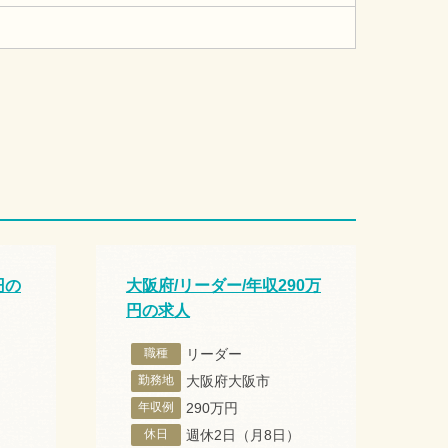
円の
大阪府/リーダー/年収290万
円の求人
職種
リーダー
勤務地
大阪府大阪市
年収例
290万円
休日
週休2日（月8日）