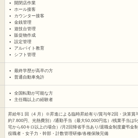
開閉店作業
ホール接客
カウンター接客
金銭管理
遊技台管理
販促物作成
設定管理
アルバイト教育
シフト管理
最終学歴が高卒の方
普通自動車免許
全国転勤が可能な方
主任職以上の経験者
昇給年1 回（4 月）※昇進による臨時昇給有り/賞与年2回・決算賞与
約7.800円、光熱費別）/通勤手当（最大50,000円迄）/残業手当
宅から60キロ以上の場合）/月2回帰省手当あり/退職金制度慶弔金
役職者・女子力・幹部・計数管理研修/各種保険完備