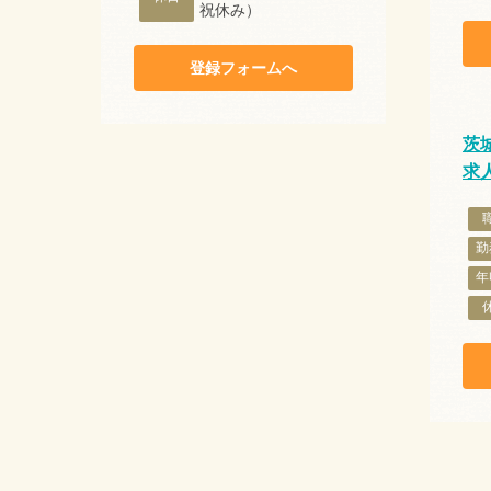
祝休み）
登録フォームへ
茨城
求
勤
年