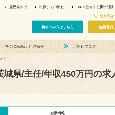
履歴書作成
転職までの流れ
100％社名非公開の理由
1
簡単
分
初めての方はこちら
無料登録
パチンコ転職ナビの特長
パチ転ブログ
の求人
茨城県/主任/年収450万円の求
企業情報