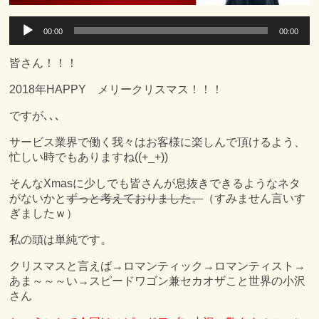
音
00:00
00:00
声
プ
レ
皆さん！！！
ー
ヤ
2018年HAPPY メリークリスマス！！！
ー
ですが､､､
サービス業界で働く我々はお客様に楽しんで頂けるよう、
忙しい時でもありますね((+_+))
そんなXmasに少しでも皆さんが息抜きできるようなネタ
がないかと
ずっと考えておりました。
（すみません言いす
ぎましたｗ）
私の頭は単純です。
クリスマスと言えば→ロマンティック→ロマンティスト→
あま～～～い→スピードワゴン兼セカオザこと世界の小沢
さん