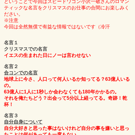
ということで今回はスピードワゴン小沢一敬さんのロマン
ティックな名言をクリスマスのお仕事の合間にお楽しみく
ださい。
※注意
今回は全然無償で有益な情報ではないです（冷汗
名言１
クリスマスでの名言
イエスの生まれた日にノーは言わせない
名言２
合コンでの名言
地球上に今さ、人口って何人いるか知ってる？63億人いる
の。
63億人に1人に1秒しか会わなくても180年かかるの。
それを俺たちどう？出会って5分以上経ってる。奇跡！乾
杯！
名言３
自分自身について
自分大好きと思った事はないけれど自分の事を嫌いと思っ
たことは何があっても一度もない