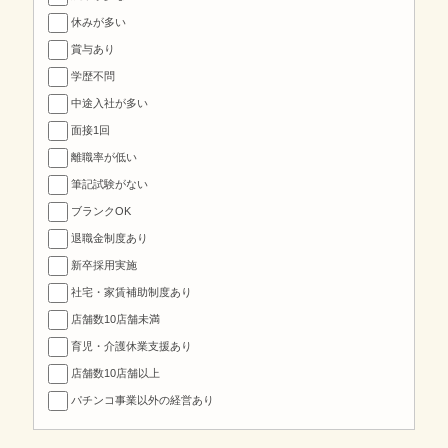
休みが多い
賞与あり
学歴不問
中途入社が多い
面接1回
離職率が低い
筆記試験がない
ブランクOK
退職金制度あり
新卒採用実施
社宅・家賃補助制度あり
店舗数10店舗未満
育児・介護休業支援あり
店舗数10店舗以上
パチンコ事業以外の経営あり