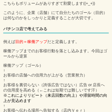
こちらもボリュームがありすぎて割愛します((+_+))
このように、企業（店舗）にて自分たちのゴール（目的）
は何なのかをしっかりと定義することが大切です。
パチンコ店で考えてみる
例えば
目的＝稼働アップ
だと定義します。
稼働アップまでのお客様行動を落とし込みます。今回はゴ
ールから逆算
稼働アップ（ゴール）
↑
お客様の店舗への信用力が上がる（営業努力）
↑
お客様を裏切らない（誇張広告ではない）広告 or 店長へ
の信用度を高める（←これは短期では難しいです汗）
※これによりリピート（来店回数の向上）や滞留時間の向
上が見込めます
↑
お客様へ伝わる場所へ告知する（店内Ｖｅｒ）