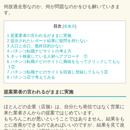
何故過去形なのか、何が問題なのかをひも解いていきま
す。
目次
[
非表示
]
1
提案業者の言われるがままに実施
2
提出されたレポート結果に疑問を持たない
3
入口と出口、最終目的がない
4
パチンコ転職ナビサイトの考え方
5
ネット検索している人材へアプローチ ①
6
パチンコ転職ナビのサイトに興味をもってクリックしてもら
う②
7
パチンコ転職ナビのサイトを回遊し登録してもらう③
8
パチンコ店で考えてみる
提案業者の言われるがままに実施
ほとんどの企業（店舗）は、自分たち発信ではなく営業に
来た業者さんからの提案ではじめています。
もちろんこれが悪いということではありません。結果をも
とに改善ができるのであればいいのですが、結果を見て改